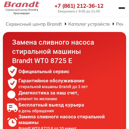
+7 (861) 212-36-12
Сервисный центр Brandt
в
Ежедневно с 9:00 до 21:00
Краснодаре
Сервисный центр Brandt
Каталог устройств
Ремо
Замена сливного насоса
стиральной машины
Brandt WT0 8725 E
Официальный сервис
Гарантийное обслуживание
стиральной машины Brandt до 3 лет
Диагностика за наш счет,
ремонт по желанию
Бесплатный выезд курьера
в день обращения
Замена сливного насоса стиральной
машины
Brandt WT0 8725 E от 35 минут