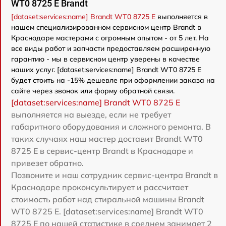
WT0 8725 E Brandt
[dataset:services:name] Brandt WT0 8725 E
выполняется в
нашем специализированном сервисном центр Brandt в
Краснодаре мастерами с огромным опытом - от 5 лет. На
все виды работ и запчасти предоставляем расширенную
гарантию - мы в сервисном центр уверены в качестве
наших услуг. [dataset:services:name] Brandt WT0 8725 E
будет стоить на -15% дешевле при оформлении заказа на
сайте через звонок или форму обратной связи.
[dataset:services:name] Brandt WT0 8725 E
выполняется на выезде, если не требует
габаритного оборудования и сложного ремонта. В
таких случаях наш мастер доставит Brandt WT0
8725 E в сервис-центр Brandt в Краснодаре и
привезет обратно.
Позвоните и наш сотрудник сервис-центра Brandt в
Краснодаре проконсультирует и рассчитает
стоимость работ над стиральной машины Brandt
WT0 8725 E. [dataset:services:name] Brandt WT0
8725 E по нашей статистике в среднем занимает 2