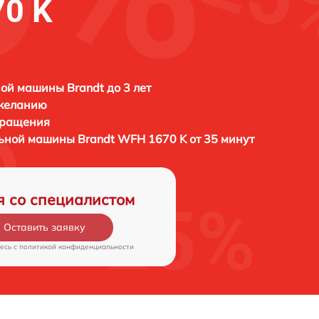
70 K
ой машины Brandt до 3 лет
 желанию
бращения
льной машины
Brandt WFH 1670 K от 35 минут
я со специалистом
Оставить заявку
есь c
политикой конфиденциальности