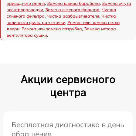
приводного ремня
,
Замена шкива барабана
,
Замена жгута
электропроводки
,
Замена сетевого фильтра
,
Чистка
сливного фильтра
,
Чистка разбрызгивателя
,
Чистка
заливного фильтра-сеточки
,
Ремонт или замена петли
двери
,
Ремонт или замена патрубка
,
Замена мотора
вентилятора сушки
.
Акции сервисного
центра
Бесплатная диагностика в день
обращения