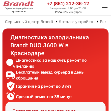
+7 (861) 212-36-12
Ежедневно с 9:00 до 21:00
Сервисный центр Brandt
в
Краснодаре
Позвонить
мне утром
Сервисный центр Brandt
Каталог устройств
Ремо
Диагностика холодильника
Brandt DUO 3600 W в
Краснодаре
Диагностика за наш счет, ремонт по
желанию
Бесплатный выезд курьера в день
обращения
Гарантия на ремонт до 3 лет
Срочный ремонт от 35 минут