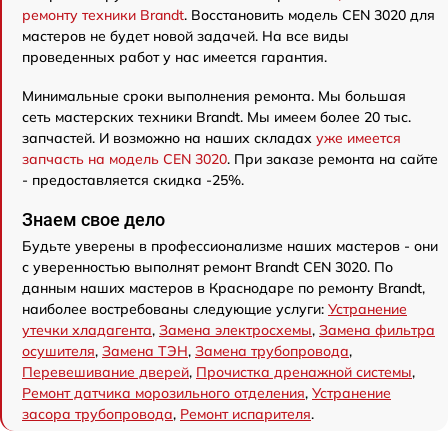
ремонту техники Brandt
. Восстановить модель CEN 3020 для
мастеров не будет новой задачей. На все виды
проведенных работ у нас имеется гарантия.
Минимальные сроки выполнения ремонта. Мы большая
сеть мастерских техники Brandt. Мы имеем более 20 тыс.
запчастей. И возможно на наших складах
уже имеется
запчасть на модель CEN 3020
. При заказе ремонта на сайте
- предоставляется скидка -25%.
Знаем свое дело
Будьте уверены в профессионализме наших мастеров - они
с уверенностью выполнят ремонт Brandt CEN 3020. По
данным наших мастеров в Краснодаре по ремонту Brandt,
наиболее востребованы следующие услуги:
Устранение
утечки хладагента
,
Замена электросхемы
,
Замена фильтра
осушителя
,
Замена ТЭН
,
Замена трубопровода
,
Перевешивание дверей
,
Прочистка дренажной системы
,
Ремонт датчика морозильного отделения
,
Устранение
засора трубопровода
,
Ремонт испарителя
.