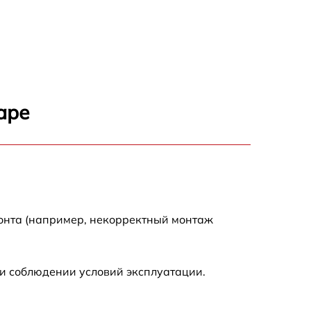
1200 р
500 р
700 р
аре
500 р
900 р
1500 р
монта (например, некорректный монтаж
и соблюдении условий эксплуатации.