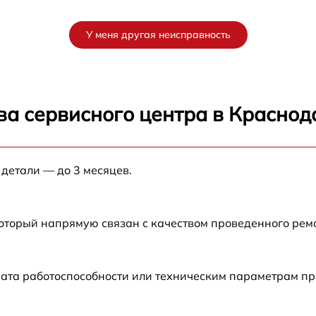
от 60 мин
У меня другая неисправность
от 60 мин
от 60 мин
ва сервисного центра в Краснод
от 60 мин
 детали — до 3 месяцев.
от 60 мин
от 60 мин
который напрямую связан с качеством проведенного ре
ата работоспособности или техническим параметрам пр