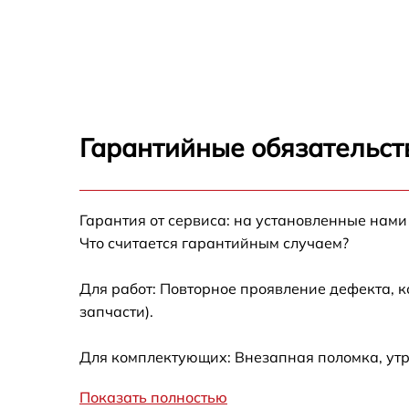
Замена ТЭН Brandt FP1061X
Замена таймера Brandt FP1061X
Замена предохранителя Brandt FP1061X
Гарантийные обязательст
Замена шнура питания Brandt FP1061X
Гарантия от сервиса: на установленные нами
Замена термодатчика Brandt FP1061X
Что считается гарантийным случаем?
Замена панели управления Brandt FP1061X
Для работ: Повторное проявление дефекта, 
запчасти).
Для комплектующих: Внезапная поломка, утр
Показать полностью