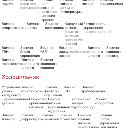
пружин
верхнего
или
замена
мотора
подшипников
противовеса
замена
датчика
дозатора
температуры
моющих
средств
Замена
Замена
Замена
Корпусный
Ремонт платы
амортизаторов
щёток
крестовины
ремонт
управления
(замена
(восстановление)
резинок,
креплений,
кнопок)
Замена
Замена
Замена
Замена
Замена
Замена
ТЭН
блока
УБЛ
циркуляционного
сливного
сливного
управления
насоса
шланга
насоса
Замена
Замена
Замена
прессостата
заливного
заливного
шланга
клапана
Холодильник
Устранение
Замена
Замена
Замена
Замена
утечки
электросхемы
фильтра
ТЭН
трубопровода
хладагента
осушителя
Перевешивание
Прочистка
Ремонт
Устранение
Ремонт
дверей
дренажной
датчика
засора
испарителя
системы
морозильного
трубопровода
отделения
Замена
Замена
Замена
Замена
Ремонт/
Замена
таймера
дефростера
усилителей
термостата
замена
платы
датчика
управления
температуры
(мат.платы,