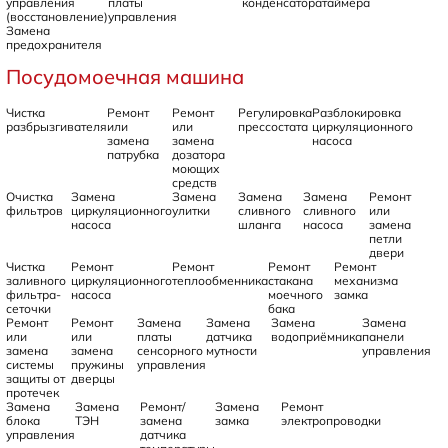
управления
платы
конденсатора
таймера
(восстановление)
управления
Замена
предохранителя
Посудомоечная машина
Чистка
Ремонт
Ремонт
Регулировка
Разблокировка
разбрызгивателя
или
или
прессостата
циркуляционного
замена
замена
насоса
патрубка
дозатора
моющих
средств
Очистка
Замена
Замена
Замена
Замена
Ремонт
фильтров
циркуляционного
улитки
сливного
сливного
или
насоса
шланга
насоса
замена
петли
двери
Чистка
Ремонт
Ремонт
Ремонт
Ремонт
заливного
циркуляционного
теплообменника
стакана
механизма
фильтра-
насоса
моечного
замка
сеточки
бака
Ремонт
Ремонт
Замена
Замена
Замена
Замена
или
или
платы
датчика
водоприёмника
панели
замена
замена
сенсорного
мутности
управления
системы
пружины
управления
защиты от
дверцы
протечек
Замена
Замена
Ремонт/
Замена
Ремонт
блока
ТЭН
замена
замка
электропроводки
управления
датчика