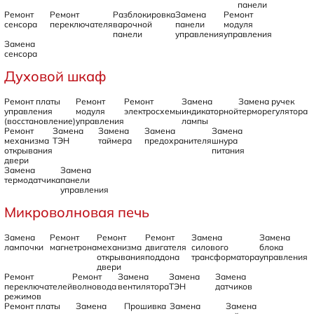
панели
Ремонт
Ремонт
Разблокировка
Замена
Ремонт
сенсора
переключателя
варочной
панели
модуля
панели
управления
управления
Замена
сенсора
Духовой шкаф
Ремонт платы
Ремонт
Ремонт
Замена
Замена ручек
управления
модуля
электросхемы
индикаторной
терморегулятора
(восстановление)
управления
лампы
Ремонт
Замена
Замена
Замена
Замена
механизма
ТЭН
таймера
предохранителя
шнура
открывания
питания
двери
Замена
Замена
термодатчика
панели
управления
Микроволновая печь
Замена
Ремонт
Ремонт
Ремонт
Замена
Замена
лампочки
магнетрона
механизма
двигателя
силового
блока
открывания
поддона
трансформатора
управления
двери
Ремонт
Ремонт
Замена
Замена
Замена
переключателей
волновода
вентилятора
ТЭН
датчиков
режимов
Ремонт платы
Замена
Прошивка
Замена
Замена