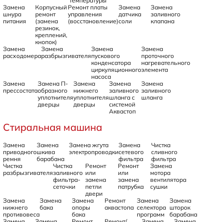
температуры
Замена
Корпусный
Ремонт платы
Замена
Замена
шнура
ремонт
управления
датчика
заливного
питания
(замена
(восстановление)
соли
клапана
резинок,
креплений,
кнопок)
Замена
Замена
Замена
Замена
расходомера
разбрызгивателя
пускового
проточного
конденсатора
нагревательного
циркуляционного
элемента
насоса
Замена
Замена П-
Замена
Замена
Замена
прессостата
образного
нижнего
заливного
заливного
уплотнителя
уплотнителя
шланга с
шланга
дверцы
дверцы
системой
Аквастоп
Стиральная машина
Замена
Замена
Замена жгута
Замена
Чистка
приводного
шкива
электропроводки
сетевого
сливного
ремня
барабана
фильтра
фильтра
Чистка
Чистка
Ремонт
Ремонт
Замена
разбрызгивателя
заливного
или
или
мотора
фильтра-
замена
замена
вентилятора
сеточки
петли
патрубка
сушки
двери
Замена
Замена
Замена
Ремонт
Замена
Замена
нижнего
бака
опоры
аквастопа
селектора
шторок
противовеса
бака
программ
барабана
Замена
Замена
Ремонт
Ремонт/
Замена
Замена